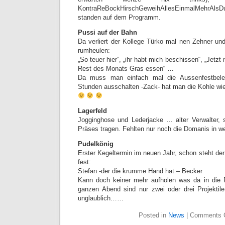
KontraReBockHirschGeweihAllesEinmalMehrAlsD
standen auf dem Programm.
Pussi auf der Bahn
Da verliert der Kollege Türko mal nen Zehner un
rumheulen:
„So teuer hier“, „ihr habt mich beschissen“, „Jetz
Rest des Monats Gras essen“ …
Da muss man einfach mal die Aussenfestbel
Stunden ausschalten -Zack- hat man die Kohle wi
Lagerfeld
Jogginghose und Lederjacke … alter Verwalter,
Präses tragen. Fehlten nur noch die Domanis in we
Pudelkönig
Erster Kegeltermin im neuen Jahr, schon steht de
fest:
Stefan -der die krumme Hand hat – Becker
Kann doch keiner mehr aufholen was da in die 
ganzen Abend sind nur zwei oder drei Projektil
unglaublich……
Posted in
News
|
Comments 