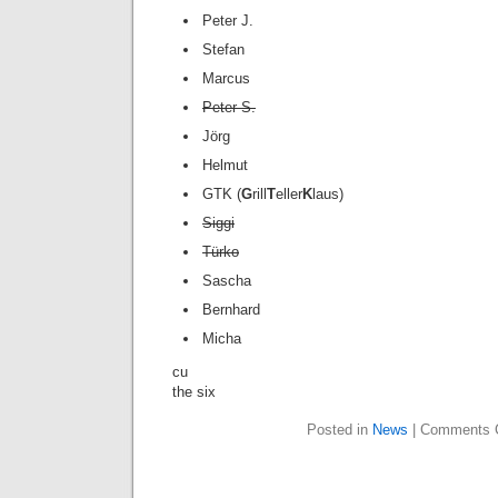
Peter J.
Stefan
Marcus
Peter S.
Jörg
Helmut
GTK (
G
rill
T
eller
K
laus)
Siggi
Türko
Sascha
Bernhard
Micha
cu
the six
Posted in
News
|
Comments 