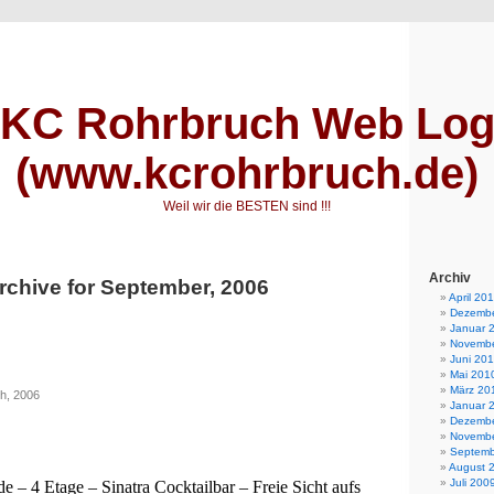
KC Rohrbruch Web Lo
(www.kcrohrbruch.de)
Weil wir die BESTEN sind !!!
Archiv
rchive for September, 2006
April 20
Dezembe
Januar 
Novembe
Juni 20
Mai 201
März 20
th, 2006
Januar 
Dezembe
Novembe
Septemb
August 
Juli 200
 – 4 Etage – Sinatra Cocktailbar – Freie Sicht aufs