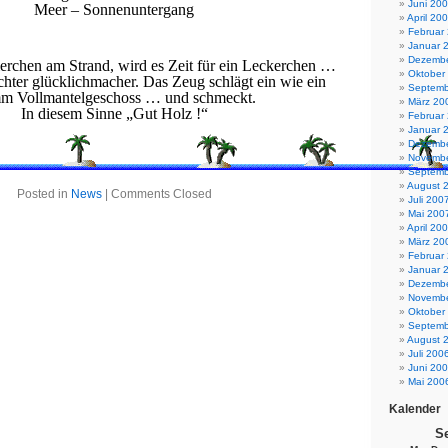
Juni 20
Meer – Sonnenuntergang
April 20
Februar
Januar 
Dezembe
erchen am Strand, wird es Zeit für ein Leckerchen …
Oktober
chter glücklichmacher. Das Zeug schlägt ein wie ein
Septemb
m Vollmantelgeschoss … und schmeckt.
März 20
In diesem Sinne „Gut Holz !“
Februar
Januar 
Dezembe
Novembe
Septemb
August 
Posted in
News
|
Comments Closed
Juli 200
Mai 200
April 20
März 20
Februar
Januar 
Dezembe
Novembe
Oktober
Septemb
August 
Juli 200
Juni 20
Mai 200
Kalender
S