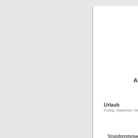
A
Urlaub
Freitag, September 15
Strandpromenade