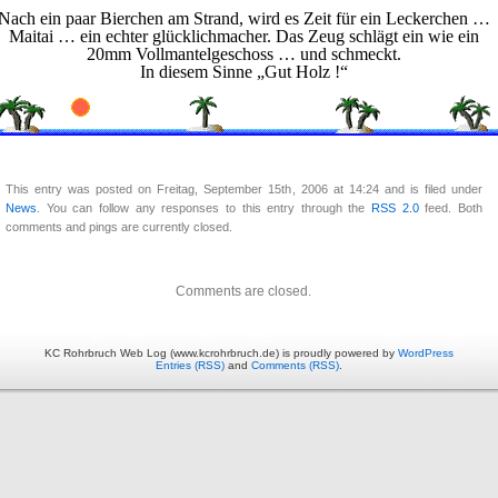
Nach ein paar Bierchen am Strand, wird es Zeit für ein Leckerchen …
Maitai … ein echter glücklichmacher. Das Zeug schlägt ein wie ein
20mm Vollmantelgeschoss … und schmeckt.
In diesem Sinne „Gut Holz !“
This entry was posted on Freitag, September 15th, 2006 at 14:24 and is filed under
News
. You can follow any responses to this entry through the
RSS 2.0
feed. Both
comments and pings are currently closed.
Comments are closed.
KC Rohrbruch Web Log (www.kcrohrbruch.de) is proudly powered by
WordPress
Entries (RSS)
and
Comments (RSS)
.