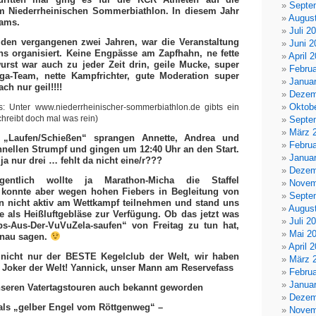
Septe
 Niederrheinischen Sommerbiathlon. In diesem Jahr
Augus
eams.
Juli 2
den vergangenen zwei Jahren, war die Veranstaltung
Juni 2
ns organisiert. Keine Engpässe am Zapfhahn, ne fette
April 
urst war auch zu jeder Zeit drin, geile Mucke, super
Februa
ga-Team, nette Kampfrichter, gute Moderation super
Janua
h nur geil!!!!
Dezem
Oktob
s: Unter www.niederrheinischer-sommerbiathlon.de gibts ein
chreibt doch mal was rein)
Septe
März 
n „Laufen/Schießen“ sprangen Annette, Andrea und
Februa
nellen Strumpf und gingen um 12:40 Uhr an den Start.
Janua
 nur drei … fehlt da nicht eine/r???
Dezem
 eigentlich wollte ja Marathon-Micha die Staffel
Novem
, konnte aber wegen hohen Fiebers in Begleitung von
Septe
n nicht aktiv am Wettkampf teilnehmen und stand uns
Augus
e als Heißluftgebläse zur Verfügung. Ob das jetzt was
Juli 2
-Aus-Der-VuVuZela-saufen“ von Freitag zu tun hat,
Mai 2
enau sagen.
April 
 nicht nur der BESTE Kegelclub der Welt, wir haben
März 
Joker der Welt! Yannick, unser Mann am Reservefass
Februa
Janua
nseren Vatertagstouren auch bekannt geworden
Dezem
als „gelber Engel vom Röttgenweg“ –
Novem