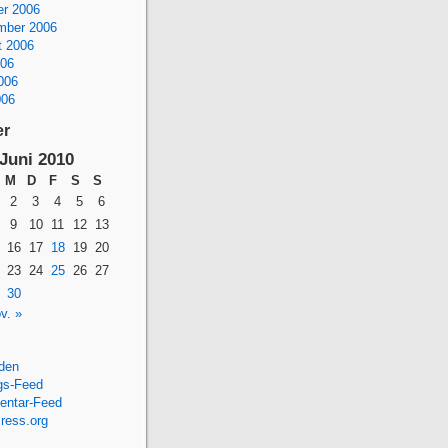
er 2006
mber 2006
t 2006
006
006
006
er
Juni 2010
M
D
F
S
S
2
3
4
5
6
9
10
11
12
13
16
17
18
19
20
23
24
25
26
27
30
v. »
den
gs-Feed
ntar-Feed
ress.org