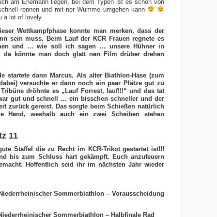
auch am Ehemann liegen, bei dem Typen ist es schon von
 schnell rennen und mit ner Wumme umgehen kann
a lot of lovely
ieser Wettkampfphase konnte man merken, dass der
ann sein muss. Beim Lauf der KCR Frauen regnete es
ömen und … wie soll ich sagen … unsere Hühner in
… da könnte man doch glatt nen Film drüber drehen
de startete dann Marcus. Als alter Biathlon-Hase (zum
 dabei) versuchte er dann noch ein paar Plätze gut zu
ribüne dröhnte es „Lauf Forrest, lauf!!!“ und das tat
ar gut und schnell … ein bisschen schneller und der
eit zurück gereist. Das sorgte beim Schießen natürlich
ge Hand, weshalb auch ein zwei Scheiben stehen
tz 11
ute Staffel die zu Recht im KCR-Trikot gestartet ist!!!
und bis zum Schluss hart gekämpft. Euch anzufeuern
emacht. Hoffentlich seid ihr im nächsten Jahr wieder
Niederrheinischer Sommerbiathlon – Vorausscheidung
Niederrheinischer Sommerbiathlon – Halbfinale Rad