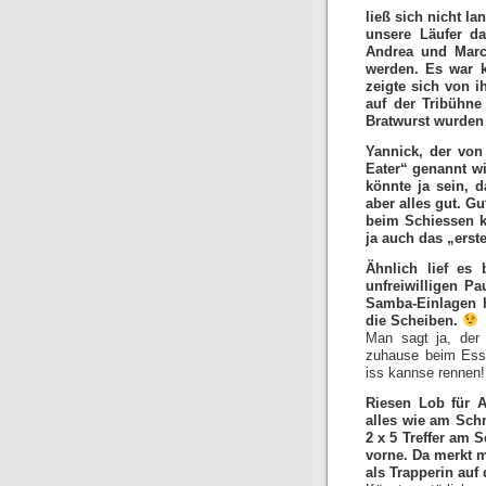
ließ sich nicht la
unsere Läufer da
Andrea und Marcu
werden. Es war k
zeigte sich von 
auf der Tribühne
Bratwurst wurden 
Yannick, der von
Eater“ genannt w
könnte ja sein, 
aber alles gut. Gu
beim Schiessen k
ja auch das „erst
Ähnlich lief es
unfreiwilligen P
Samba-Einlagen h
die Scheiben.
Man sagt ja, der
zuhause beim Esse
iss kannse rennen!!
Riesen Lob für An
alles wie am Sch
2 x 5 Treffer am S
vorne. Da merkt 
als Trapperin au