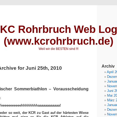
KC Rohrbruch Web Lo
(www.kcrohrbruch.de)
Weil wir die BESTEN sind !!!
Archiv
Archive for Juni 25th, 2010
April 
Dezem
Janua
Novem
nischer Sommerbiathlon – Vorausscheidung
Juni 2
Mai 2
0
März 
Janua
Yeeeeeeeeeeehhhhhhhhaaaaaaaaaaaa!
Dezem
eder so weit, der KCR zu Gast auf der härtesten Wiese
Novem
ritten mal ging es für die KCR Athleten auf die