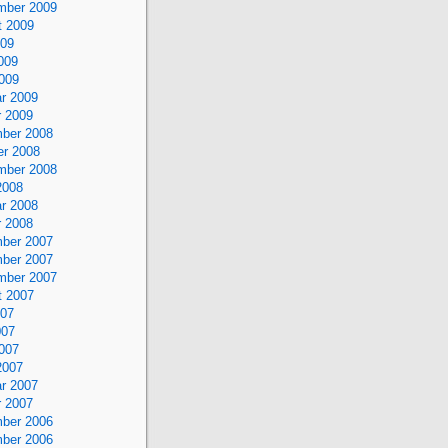
mber 2009
t 2009
009
009
2009
r 2009
r 2009
ber 2008
er 2008
mber 2008
2008
r 2008
r 2008
ber 2007
ber 2007
mber 2007
t 2007
007
007
2007
2007
r 2007
r 2007
ber 2006
ber 2006