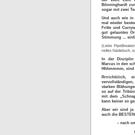
Bönninghardt zum
sogar mit zwei T
Und auch wie in 
mal wieder beste
Fritte und Curryw
gut gelauntes Or
Stimmung … einfac
(Liebe PipeBreaker
nettes Gästebuch, s
In der Diszipli
Marcus in den sch
Hhhmmmm, sind ja
Rrrrichtiiiich,
vervollständigen
starken Blähunge
so auf der Tribün
mit dem „Schnaps
kann keiner so g
Aber wir sind ja
auch die BESTEN 
– nach u