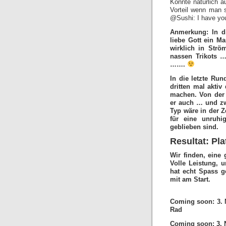
Könnte natürlich 
Vorteil wenn man
@Sushi: I have you 
Anmerkung: In d
liebe Gott ein M
wirklich in Str
nassen Trikots 
…….
In die letzte Run
dritten mal aktiv
machen. Von der T
er auch … und zw
Typ wäre in der Z
für eine unruhi
geblieben sind.
Resultat: Pla
Wir finden, eine g
Volle Leistung, 
hat echt Spass g
mit am Start.
Coming soon: 3. 
Rad
Coming soon: 3. 