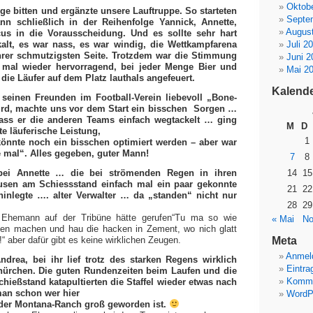
Oktob
nge bitten und ergänzte unsere Lauftruppe. So starteten
Septe
nn schließlich in der Reihenfolge Yannick, Annette,
Augus
s in die Vorausscheidung. Und es sollte sehr hart
alt, es war nass, es war windig, die Wettkampfarena
Juli 2
ihrer schmutzigsten Seite. Trotzdem war die Stimmung
Juni 2
 mal wieder hervorragend, bei jeder Menge Bier und
Mai 2
die Läufer auf dem Platz lauthals angefeuert.
Kalend
 seinen Freunden im Football-Verein liebevoll „Bone-
ird, machte uns vor dem Start ein bisschen Sorgen …
dass er die anderen Teams einfach wegtackelt … ging
M
D
te läuferische Leistung,
1
önnte noch ein bisschen optimiert werden – aber war
e mal“. Alles gegeben, guter Mann!
7
8
 bei Annette … die bei strömenden Regen in ihren
14
15
ausen am Schiessstand einfach mal ein paar gekonnte
21
22
inlegte …. alter Verwalter … da „standen“ nicht nur
28
29
 Ehemann auf der Tribüne hätte gerufen“Tu ma so wie
« Mai
No
n machen und hau die hacken in Zement, wo nich glatt
“ aber dafür gibt es keine wirklichen Zeugen.
Meta
Anmel
drea, bei ihr lief trotz des starken Regens wirklich
Eintra
nürchen. Die guten Rundenzeiten beim Laufen und die
Komme
chießstand katapultierten die Staffel wieder etwas nach
man schon wer hier
WordP
f der Montana-Ranch groß geworden ist.