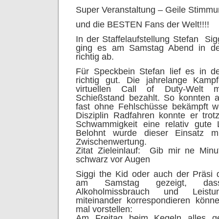
Super Veranstaltung – Geile Stimmu
und die BESTEN Fans der Welt!!!!
In der Staffelaufstellung Stefan  Sig
ging es am Samstag Abend in de
richtig ab.
Für Speckbein Stefan lief es in 
richtig gut. Die jahrelange Kamp
virtuellen Call of Duty-Wel
Schießstand bezahlt. So konnten a
fast ohne Fehlschüsse bekämpft w
Disziplin Radfahren konnte er trot
Schwammigkeit eine relativ gute L
Belohnt wurde dieser Einsatz m
Zwischenwertung.
Zitat Zieleinlauf:  Gib mir ne Minu
schwarz vor Augen
Siggi the Kid oder auch der Präsi
am Samstag gezeigt, dass p
Alkoholmissbrauch und Leistu
miteinander korrespondieren kön
mal vorstellen:
Am Freitag beim Kegeln alles ge