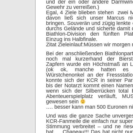
und der ein oder andere Darmwin
Gewehr zu verreißen.)
Egal, 4 Ziele blieben stehen  zwei 
davon ließ sich unser Marcus n
bringen. Souverän und zügig lenkte
durchs Gelände und sicherte damit
Biathlon-Division den fünften P
Einzug ins Halbfinale.
Zitat Zieleinlauf:Müssen wir morgen 
Bei der anschließenden Biathlonpa
noch mal kurzerhand der Biers
Zapfern wurde ein Höchstmaß an Le
(ok ok, manche hatten es
Würstchenonkel an der Fressstat
konnte sich der KCR in seiner Parad
bis der Notarzt kommt einen Name
wenn sich der Silberrücken total
Abenteuerspielplatz verläuft, M
gewesen sein
…. besser kann man 500 Euronen ni
Und was die ganze Sache unvergess
KCR-Fanmeile die einfach nur super 
Stimmung verbreitet – und ne ries
hat … Chapeau!!! Das hat nicht nu