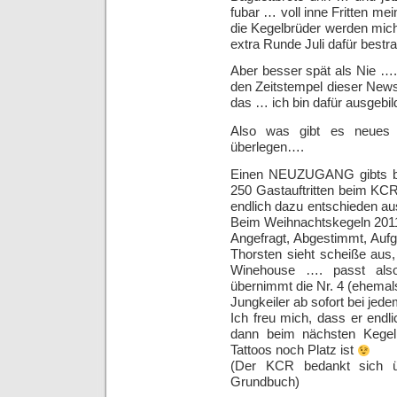
fubar … voll inne Fritten m
die Kegelbrüder werden mich
extra Runde Juli dafür bestr
Aber besser spät als Nie ….
den Zeitstempel dieser News
das … ich bin dafür ausgebi
Also was gibt es neues
überlegen….
Einen NEUZUGANG gibts bei
250 Gastauftritten beim KCR
endlich dazu entschieden aus 
Beim Weihnachtskegeln 2011
Angefragt, Abgestimmt, Auf
Thorsten sieht scheiße aus,
Winehouse …. passt also
übernimmt die Nr. 4 (ehemals
Jungkeiler ab sofort bei jed
Ich freu mich, dass er endl
dann beim nächsten Kege
Tattoos noch Platz ist
(Der KCR bedankt sich üb
Grundbuch)