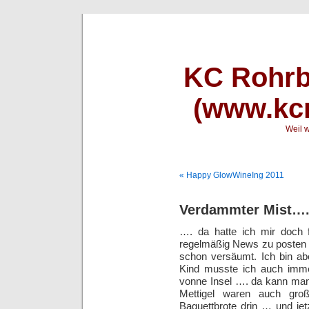
KC Rohrb
(www.kcr
Weil w
« Happy GlowWineIng 2011
Verdammter Mist….
…. da hatte ich mir doch 
regelmäßig News zu posten 
schon versäumt. Ich bin a
Kind musste ich auch imme
vonne Insel …. da kann ma
Mettigel waren auch gro
Baguettbrote drin … und j