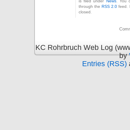
is filed under
News
. You 
through the
RSS 2.0
feed. 
closed.
Comme
KC Rohrbruch Web Log (www.
by
Entries (RSS)