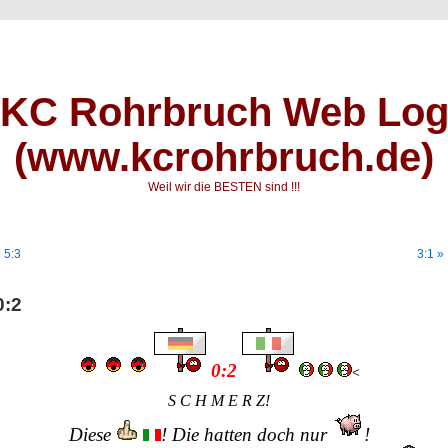
KC Rohrbruch Web Lo
(www.kcrohrbruch.de)
Weil wir die BESTEN sind !!!
 5:3
3:1 »
0:2
0:2
<
S C H M E R Z!
Diese
! Die hatten doch nur
!