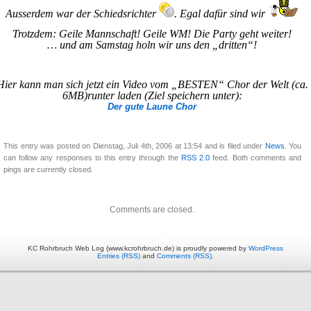
Ausserdem war der Schiedsrichter
. Egal dafür sind wir
Trotzdem: Geile Mannschaft! Geile WM! Die Party geht weiter!
… und am Samstag holn wir uns den „dritten“!
Hier kann man sich jetzt ein Video vom „BESTEN“ Chor der Welt (ca.
6MB)runter laden (Ziel speichern unter):
Der gute Laune Chor
This entry was posted on Dienstag, Juli 4th, 2006 at 13:54 and is filed under
News
. You
can follow any responses to this entry through the
RSS 2.0
feed. Both comments and
pings are currently closed.
Comments are closed.
KC Rohrbruch Web Log (www.kcrohrbruch.de) is proudly powered by
WordPress
Entries (RSS)
and
Comments (RSS)
.