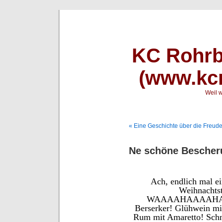
KC Rohrb
(www.kcr
Weil w
« Eine Geschichte über die Freud
Ne schöne Bescher
Ach, endlich mal ei
Weihnachts
WAAAAHAAAAHAAA!
Berserker! Glühwein m
Rum mit Amaretto! Schn